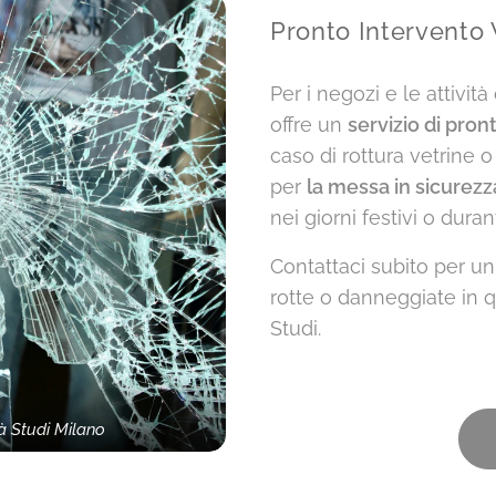
Pronto Intervento 
Per i negozi e le attivit
offre un
servizio di pron
caso di rottura vetrine
per
la messa in sicurezza
nei giorni festivi o duran
Contattaci subito per u
rotte o danneggiate in q
Studi.
tà Studi Milano