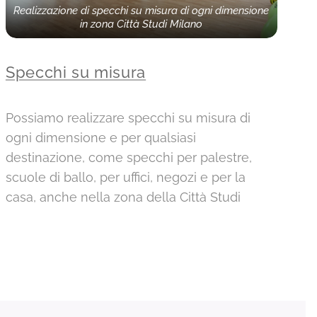
Realizzazione di specchi su misura di ogni dimensione
in zona Città Studi Milano
Specchi su misura
Possiamo realizzare specchi su misura di
ogni dimensione e per qualsiasi
destinazione, come specchi per palestre,
scuole di ballo, per uffici, negozi e per la
casa, anche nella zona della Città Studi