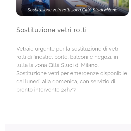
Sostituzione vetri rotti zona Città Studi Milano
Sostituzione vetri rotti
Vetraio urgente per la sostituzione di vetri
rotti di finestre, porte, balconi e negozi, in
tutta la zona Città Studi di Milano.
Sostituzione vetri per emergenze disponibile
dal lunedì alla domenica, con servizio di
pronto intervento 24h/7