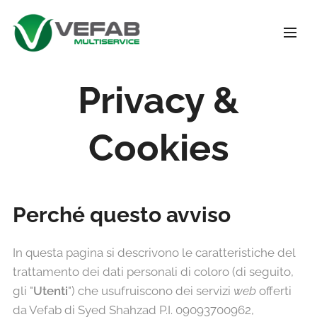
Privacy &
Cookies
Perché questo avviso
In questa pagina si descrivono le caratteristiche del
trattamento dei dati personali di coloro (di seguito,
gli "
Utenti
") che usufruiscono dei servizi
web
offerti
da Vefab di Syed Shahzad P.I. 09093700962,