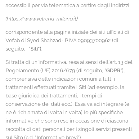
accessibili per via telematica a partire dagli indirizzi:
(https://www.vetreria-milano.it
)
corrispondente alla pagina iniziale dei siti ufficiali di
Vefab di Syed Shahzad- P.IVA 09093700962 (di
seguito, i "
Siti")
.
Si tratta di un'informativa, resa ai sensi dell'art. 13 del
Regolamento (UE) 2016/679 (di seguito, "
GDPR
"),
comprensiva delle indicazioni comuni a tutti i
trattamenti effettuati tramite i Siti (ad esempio, la
base giuridica dei trattamenti, i tempi di
conservazione dei dati ecc.). Essa va ad integrare (e
ne è richiamata di volta in volta) le più specifiche
informative che sono rese in occasione di ciascuna
raccolta di dati personali per i singoli servizi presenti
sul Sito (c.d. "Informative brevi").