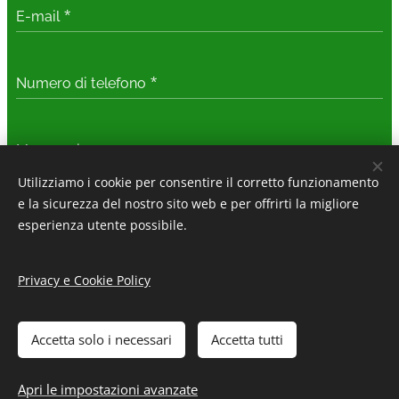
E-mail
Numero di telefono
Messaggio
Utilizziamo i cookie per consentire il corretto funzionamento
e la sicurezza del nostro sito web e per offrirti la migliore
Ho letto ed acconsento all'
informativa sulla
esperienza utente possibile.
privacy e sui cookie
Privacy e Cookie Policy
Invia
Accetta solo i necessari
Accetta tutti
Apri le impostazioni avanzate
Creato con
Webnode
Cookies