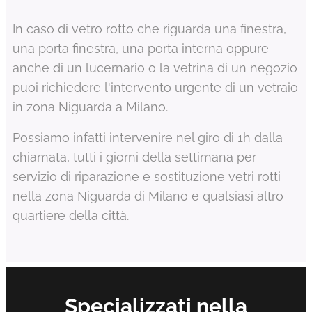
In caso di vetro rotto che riguarda una finestra,
una porta finestra, una porta interna oppure
anche di un lucernario o la vetrina di un negozio
puoi richiedere l'intervento urgente di un vetraio
in zona Niguarda a Milano.
Possiamo infatti intervenire nel giro di 1h dalla
chiamata, tutti i giorni della settimana per
servizio di riparazione e sostituzione vetri rotti
nella zona Niguarda di Milano e qualsiasi altro
quartiere della città.
Specializzati nella