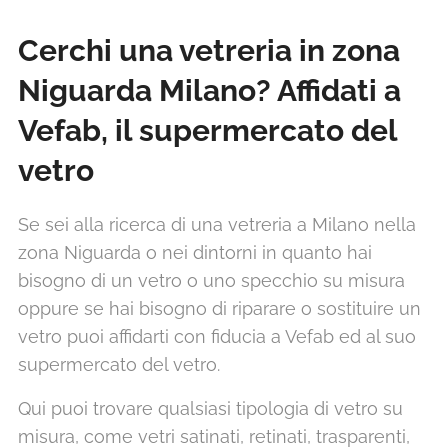
Cerchi una vetreria in zona
Niguarda Milano? Affidati a
Vefab, il supermercato del
vetro
Se sei alla ricerca di una vetreria a Milano nella
zona Niguarda o nei dintorni in quanto hai
bisogno di un vetro o uno specchio su misura
oppure se hai bisogno di riparare o sostituire un
vetro puoi affidarti con fiducia a Vefab ed al suo
supermercato del vetro.
Qui puoi trovare qualsiasi tipologia di vetro su
misura, come vetri satinati, retinati, trasparenti,