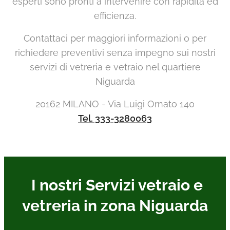
esperti sono pronti a intervenire con rapidità ed
efficienza.
Contattaci per maggiori informazioni o per
richiedere preventivi senza impegno sui nostri
servizi di vetreria e vetraio nel quartiere
Niguarda
20162 MILANO - Via Luigi Ornato 140
Tel. 333-3280063
I nostri Servizi vetraio e
vetreria in zona Niguarda