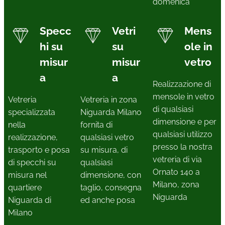
domenica
Specc
Vetri
Mens
hi su
su
ole in
misur
misur
vetro
a
a
Realizzazione di
mensole in vetro
Vetreria
Vetreria in zona
di qualsiasi
specializzata
Niguarda Milano
dimensione e per
nella
fornita di
qualsiasi utilizzo
realizzazione,
qualsiasi vetro
presso la nostra
trasporto e posa
su misura, di
vetreria di via
di specchi su
qualsiasi
Ornato 140 a
misura nel
dimensione, con
Milano, zona
quartiere
taglio, consegna
Niguarda
Niguarda di
ed anche posa
Milano