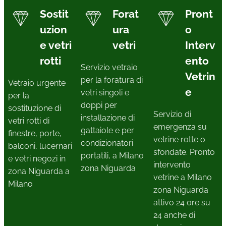
Sostit
Forat
Pront
uzion
ura
o
e vetri
vetri
Interv
rotti
ento
Servizio vetraio
Vetrin
per la foratura di
Vetraio urgente
e
vetri singoli e
per la
doppi per
sostituzione di
Servizio di
installazione di
vetri rotti di
emergenza su
gattaiole e per
finestre, porte,
vetrine rotte o
condizionatori
balconi, lucernari
sfondate. Pronto
portatili, a Milano
e vetri negozi in
intervento
zona Niguarda
zona Niguarda a
vetrine a Milano
Milano
zona Niguarda
attivo 24 ore su
24 anche di